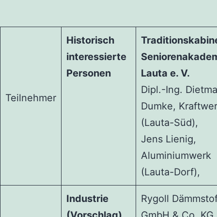
Historisch
Traditionskabin
interessierte
Seniorenakade
Personen
Lauta e. V.
Dipl.-Ing. Dietma
Teilnehmer
Dumke, Kraftwe
(Lauta-Süd),
Jens Lienig,
Aluminiumwerk
(Lauta-Dorf),
Industrie
Rygoll Dämmsto
(Vorschlag)
GmbH & Co. KG,