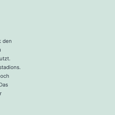
k den
u
utzt.
stadions.
noch
 Das
r