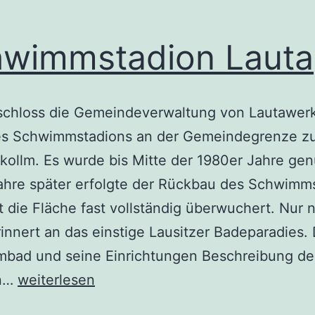
wimmstadion Lauta
schloss die Gemeindeverwaltung von Lautawer
es Schwimmstadions an der Gemeindegrenze z
ollm. Es wurde bis Mitte der 1980er Jahre gen
ahre später erfolgte der Rückbau des Schwimm
t die Fläche fast vollständig überwuchert. Nur 
innert an das einstige Lausitzer Badeparadies.
bad und seine Einrichtungen Beschreibung de
Schwimmstadion
on…
weiterlesen
Lauta