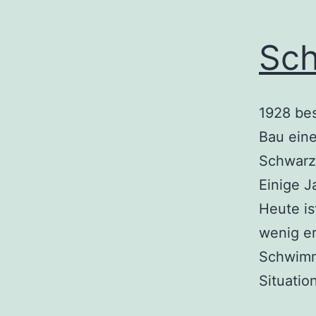
Sch
1928 be
Bau ein
Schwarzk
Einige J
Heute is
wenig er
Schwimm
Situati