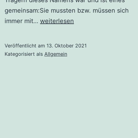
gemeinsam:Sie mussten bzw. müssen sich
Die
immer mit…
weiterlesen
Punzels.
Eine
Veröffentlicht am
13. Oktober 2021
Familie
Kategorisiert als
Allgemein
im
Spiegel
der
Geschichte